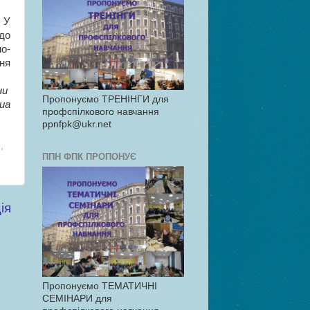
 У
до
о-
ня
їни
Пропонуємо ТРЕНІНГИ для
ua
профспілкового навчання
ppnfpk@ukr.net
и
,
ППН ФПК ПРОПОНУЄ
ія
Пропонуємо ТЕМАТИЧНІ
СЕМІНАРИ для