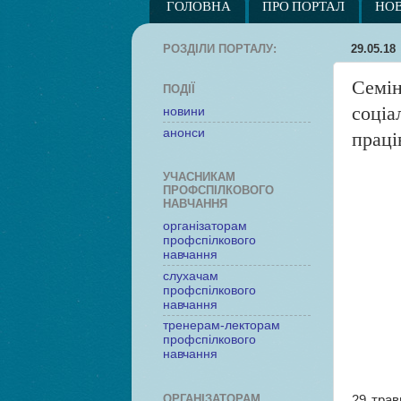
ГОЛОВНА
ПРО ПОРТАЛ
НО
РОЗДІЛИ ПОРТАЛУ:
29.05.18
Семін
ПОДІЇ
соціа
новини
анонси
праці
УЧАСНИКАМ
ПРОФСПІЛКОВОГО
НАВЧАННЯ
організаторам
профспілкового
навчання
слухачам
профспілкового
навчання
тренерам-лекторам
профспілкового
навчання
ОРГАНІЗАТОРАМ
29 трав