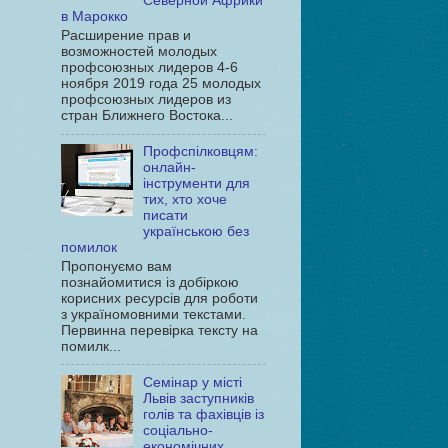
Северной Африки
в Марокко
Расширение прав и
возможностей молодых
профсоюзных лидеров 4-6
ноября 2019 года 25 молодых
профсоюзных лидеров из
стран Ближнего Востока...
Профспілковцям:
онлайн-
інструменти для
тих, хто хоче
писати
українською без
помилок
Пропонуємо вам
познайомитися із добіркою
корисних ресурсів для роботи
з україномовними текстами.
Первинна перевірка тексту на
помилк...
Семінар у місті
Львів заступників
голів та фахівців із
соціально-
економічних