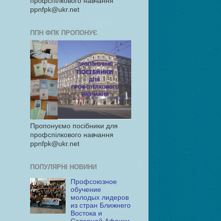
профспілкового навчання
ppnfpk@ukr.net
ППН ФПК ПРОПОНУЄ
Пропонуємо посібники для
профспілкового навчання
ppnfpk@ukr.net
ПОПУЛЯРНІ НОВИНИ
Профсоюзное
обучение
молодых лидеров
из стран Ближнего
Востока и