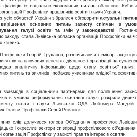
а фахівців із соціально-економічних питань обласних, Київськ
організацій Профспілки працівників освіти і науки України.
 з усіх областей України зібралися обговорити
актуальні питан
 вирішення основних питань захисту спілчан в умов
ування галузі освіти та змін у законодавстві
. Гостинн
ю заходу стала Львівська обласна організації Профспілки на ч
ю Яцейко.
Профспілки Георгій Труханов, розпочинаючи семінар, акцентув
рисутніх на ключових аспектах діяльності організації на сучасн
подав аналітичну інформацію щодо стану освітньої галузі, 
них питань та викликів і побажав учасникам плідної та ефектив
 взаємодії із соціальними партнерами для поліпшення захис
иків в умовах реформування освітньої галузі розкрили директ
аменту освіти і науки Львівської ОДА Любомира Мандзій 
ик Голови Профспілки Сергій Романюк.
упних слів долучився голова Об'єднання профспілок Львівщи
ацько і окреслив вектори співпраці профспілкового об’єднання
ї організація Профспілки у захисті прав та інтересів освітян.