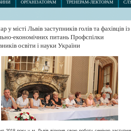
ВИНИ
ОРГАНІЗАТОРАМ
ТРЕНЕРАМ-ЛЕКТОРАМ
СЛ
ар у місті Львів заступників голів та фахівців із
льно-економічних питань Профспілки
вників освіти і науки України
ня 2018 року у м. Львів відкрив свою роботу семінар заступни