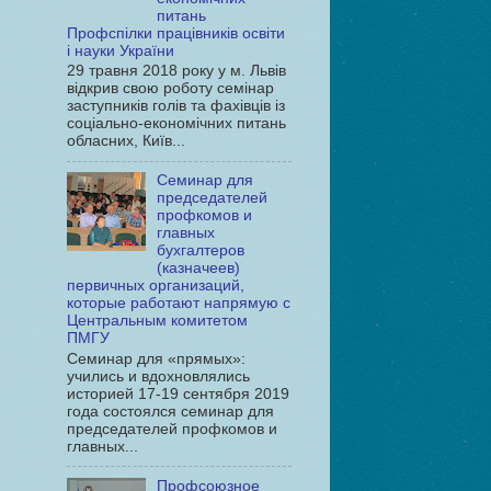
питань
Профспілки працівників освіти
і науки України
29 травня 2018 року у м. Львів
відкрив свою роботу семінар
заступників голів та фахівців із
соціально-економічних питань
обласних, Київ...
Семинар для
председателей
профкомов и
главных
бухгалтеров
(казначеев)
первичных организаций,
которые работают напрямую с
Центральным комитетом
ПМГУ
Семинар для «прямых»:
учились и вдохновлялись
историей 17-19 сентября 2019
года состоялся семинар для
председателей профкомов и
главных...
Профсоюзное