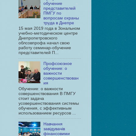
обучение
представителей
ПМГУ по
вопросам охраны
труда в Днепре
15 мая 2019 года в Зональном
учебно-методическом центре
Днепропетровского
облсовпрофа начал свою
работу семинар-обучение
представителей П...
Профсоюзное
обучение: о
важности
совершенствован
ия
Обучение: о важности
совершенствования В ПМГУ
стоит задача
усовершенствования системы
обучения, с эффективным
использованием ресурсов ...
Навчання
завідувачів
фінансовими