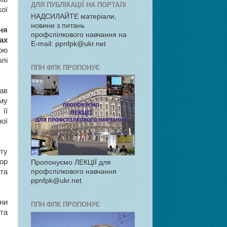
ДЛЯ ПУБЛІКАЦІЇ НА ПОРТАЛІ
ої
НАДСИЛАЙТЕ матеріали,
новини з питань
ня
профспілкового навчання на
ах
E-mail: ppnfpk@ukr.net
ою
олі
ППН ФПК ПРОПОНУЄ
ав
ому
її
ної
ту
ор
Пропонуємо ЛЕКЦІЇ для
та
профспілкового навчання
ppnfpk@ukr.net
ни
ППН ФПК ПРОПОНУЄ
 та