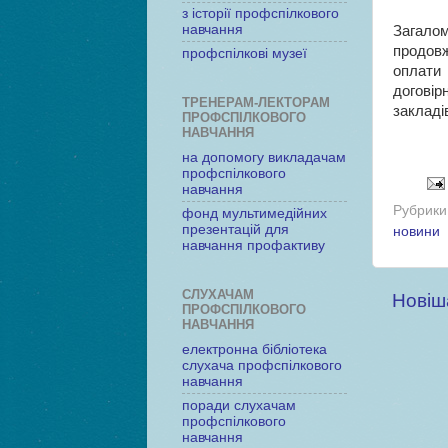
з історії профспілкового
навчання
Загало
продов
профспілкові музеї
оплати
договір
ТРЕНЕРАМ-ЛЕКТОРАМ
закладів
ПРОФСПІЛКОВОГО
НАВЧАННЯ
на допомогу викладачам
профспілкового
навчання
Рубрики
фонд мультимедійних
презентацій для
новини
навчання профактиву
СЛУХАЧАМ
Новіш
ПРОФСПІЛКОВОГО
НАВЧАННЯ
електронна бібліотека
слухача профспілкового
навчання
поради слухачам
профспілкового
навчання