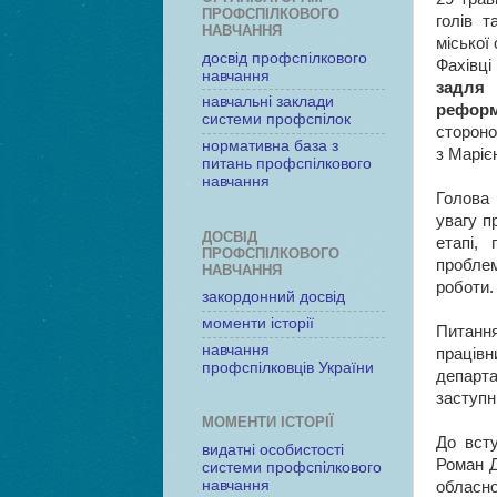
ПРОФСПІЛКОВОГО
голів т
НАВЧАННЯ
міської 
досвід профспілкового
Фахівці
навчання
задля
навчальні заклади
реформ
системи профспілок
стороно
нормативна база з
з Маріє
питань профспілкового
навчання
Голова 
увагу п
ДОСВІД
етапі, 
ПРОФСПІЛКОВОГО
проблем
НАВЧАННЯ
роботи.
закордонний досвід
моменти історії
Питання
навчання
працівн
профспілковців України
департ
заступн
МОМЕНТИ ІСТОРІЇ
До вст
видатні особистості
Роман Д
системи профспілкового
навчання
обласно