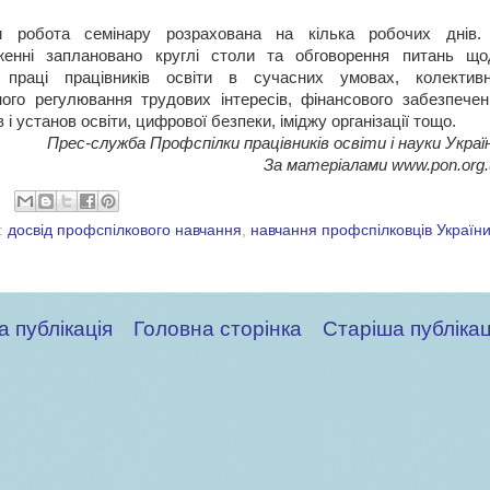
м робота семінару розрахована на кілька робочих днів.
женні заплановано круглі столи та обговорення питань що
 праці працівників освіти в сучасних умовах, колективн
ного регулювання трудових інтересів, фінансового забезпечен
 і установ освіти, цифрової безпеки, іміджу організації тощо.
Прес-служба Профспілки працівників освіти і науки Укра
За матеріалами www.pon.org.
:
досвід профспілкового навчання
,
навчання профспілковців Україн
а публікація
Головна сторінка
Старіша публікац