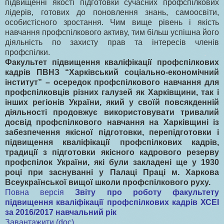
підвищенні якості підготовки сучасних профспілкових
лідерів, готових до поновлення знань, самоосвіти,
особистісного зростання. Чим вище рівень і якість
навчання профспілкового активу, тим більш успішна його
діяльність по захисту прав та інтересів членів
профспілки.
Факультет підвищення кваліфікації профспілкових
кадрів ПВНЗ “Харківський соціально-економічний
інститут” – осередок профспілкового навчання для
профспілковців різних галузей як Харківщини, так і
інших регіонів України, який у своїй повсякденній
діяльності продовжує використовувати тривалий
досвід профспілкового навчання на Харківщині із
забезпечення якісної підготовки, перепідготовки і
підвищення кваліфікації профспілкових кадрів,
традиції з підготовки якісного кадрового резерву
профспілок України, які були закладені ще у 1930
році при заснуванні у Палаці Праці м. Харкова
Всеукраїнської вищої школи профспілкового руху.
Повна версія
Звіту про роботу факультету
підвищення кваліфікації профспілкових кадрів ХСЕІ
за 2016/2017 навчальний рік
Завантажити (doc)