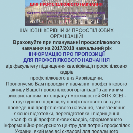
ШАНОВНІ КЕРІВНИКИ ПРОФСПІЛКОВИХ
ОРГАНІЗАЦІЙ!
Враховуйте при плануванні профспілкового
навчання на 2017/2018 навчальний рік
ІНФОРМАЦІЮ ПРО ПРОПОЗИЦІЇ
ДЛЯ ПРОФСПІЛКОВОГО НАВЧАННЯ
від факультету підвищення кваліфікації профспілкових
кадрів
профспілкового внз Харківщини.
Пропонуємо Вам проводити навчання профспілкового
активу Вашої профспілкової організації з активним
використанням потенціалу і можливостей ФПК ХСЕІ -
структурного підрозділу профспілкового внз для
проведення профспілкового навчання, забезпечення
якісної підготовки, перепідготовки і підвищення
кваліфікації профспілкових кадрів, сформованого
інформаційно-ресурсного центру для потреб профспілок
України, який має всі складові для подальшого