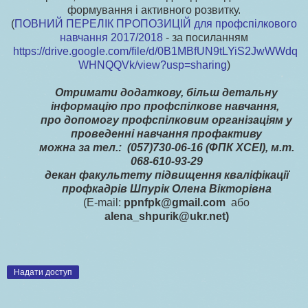
формування і активного розвитку.
(
ПОВНИЙ ПЕРЕЛІК ПРОПОЗИЦІЙ для профспілкового
навчання 2017/2018
- за посиланням
https://drive.google.com/file/d/0B1MBfUN9tLYiS2JwWWdq
WHNQQVk/view?usp=sharing
)
Отримати додаткову, більш детальну
інформацію про профспілкове навчання,
про допомогу профспілковим організаціям у
проведенні навчання профактиву
можна за тел.: (057)730-06-16 (ФПК ХСЕІ), м.т.
068-610-93-29
декан факультету підвищення кваліфікації
профкадрів Шпурік Олена Вікторівна
(
E-mail:
ppnfpk
@
gmail.com
або
alena_shpurik@ukr.net)
Надати доступ