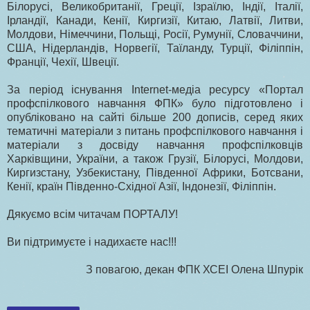
Білорусі, Великобританії, Греції, Ізраїлю, Індії, Італії,
Ірландії, Канади, Кенії, Киргизії, Китаю, Латвії, Литви,
Молдови, Німеччини, Польщі, Росії, Румунії, Словаччини,
США, Нідерландів, Норвегії, Таїланду, Турції, Філіппін,
Франції, Чехії, Швеції.
За період існування Internet-медіа ресурсу «Портал
профспілкового навчання ФПК» було підготовлено і
опубліковано на сайті більше 200 дописів, серед яких
тематичні матеріали з питань профспілкового навчання і
матеріали з досвіду навчання профспілковців
Харківщини, України, а також Грузії, Білорусі, Молдови,
Киргизстану, Узбекистану, Південної Африки, Ботсвани,
Кенії, країн Південно-Східної Азії, Індонезії, Філіппін.
Дякуємо всім читачам ПОРТАЛУ!
Ви підтримуєте і надихаєте нас!!!
З повагою, декан ФПК ХСЕІ Олена Шпурік