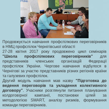
Продовжується навчання профспілкових переговірників
в НМЦ профспілок Чернігівської області
27-28 квітня 2017 року продовжено цикл семінарів
"Школа профспілкових переговірників"
для
представників членських організацій Федерації
профспілок України. Чергове навчання відбулося в
Чернігові за участю представників різних регіонів країни
та галузевих профспілок.
Другий модуль навчання мав назву
"Підготовка до
ведення переговорів та укладення колективного
договору"
. Учасники розглянули питання планування
колдоговірної кампанії, постановки цілей за
методологією SMART, аналізу ризиків, формування
команди переговірників.