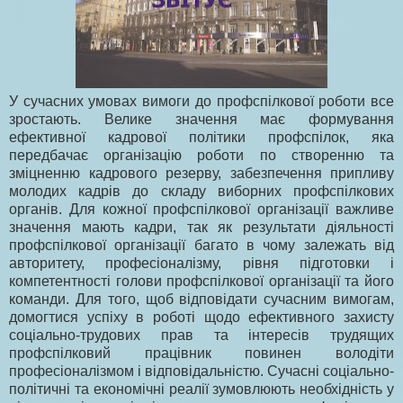
У сучасних умовах вимоги до профспілкової роботи все
зростають. Велике значення має формування
ефективної кадрової політики профспілок, яка
передбачає організацію роботи по створенню та
зміцненню кадрового резерву, забезпечення припливу
молодих кадрів до складу виборних профспілкових
органів. Для кожної профспілкової організації важливе
значення мають кадри, так як результати діяльності
профспілкової організації багато в чому залежать від
авторитету, професіоналізму, рівня підготовки і
компетентності голови профспілкової організації та його
команди. Для того, щоб відповідати сучасним вимогам,
домогтися успіху в роботі щодо ефективного захисту
соціально-трудових прав та інтересів трудящих
профспілковий працівник повинен володіти
професіоналізмом і відповідальністю. Сучасні соціально-
політичні та економічні реалії зумовлюють необхідність у