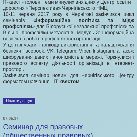
IT-квест - головні теми минулих вихідних у Центрі освіти
дорослих «Перспектива» Чернігівського НМЦ
10-11 червня 2017 року в Чернігові закінчився цикл
семінарів
«Інформаційна політика та імідж
профспілки»
для Білоруської незалежної профспілки та
Вільної профспілки металістів. Модуль 3: Інформаційна
безпека в роботі профспілкової організації.
У центрі уваги - тонкощі використання та налаштування
безпеки Facebook, VK, Telegram, Viber, Instagram, а також
шифрування даних і анонімність в мережі. Торкнулися і
правового аспекту діяльності організації в інтернет-
просторі.
Закінчився семінар новим для Чернігівського Центру
форматом навчання -
ІТ-квестом
.
Надати доступ
07.06.17
Семинар для правовых
(общественных правовых)