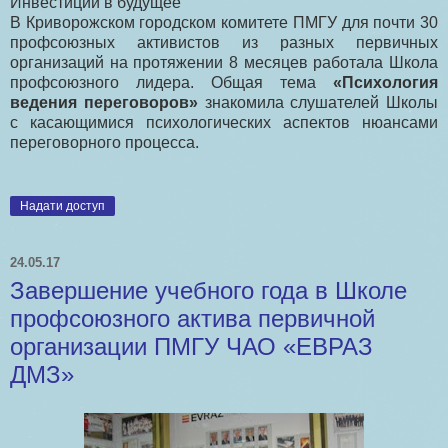
Инвестиции в будущее
В Криворожском городском комитете ПМГУ для почти 30
профсоюзных активистов из разных первичных
организаций на протяжении 8 месяцев работала Школа
профсоюзного лидера. Общая тема
«Психология
ведения переговоров»
знакомила слушателей Школы
с касающимися психологических аспектов нюансами
переговорного процесса.
Надати доступ
24.05.17
Завершение учебного года в Школе
профсоюзного актива первичной
организации ПМГУ ЧАО «ЕВРАЗ
ДМЗ»