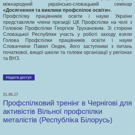
міжнародний українсько-словацький семінар
«Досягнення та виклики профспілок освіти»
.
Профспілку працівників освіти і науки України
представляли члени президії ЦК Профспілки на чолі з
Головою Профспілки Георгієм Трухановим. Зі сторони
Словацької Республіки участь у роботі заходу взяли
Голова Профспілки працівників освіти і науки
Словаччини Павел Ондек, його заступники з питань
початкової, вищої школи та голови організації у регіонах
та ВНЗ.
Надати доступ
21.06.17
Профспілковий тренінг в Чернігові для
активістів Вільної профспілки
металістів (Республіка Білорусь)