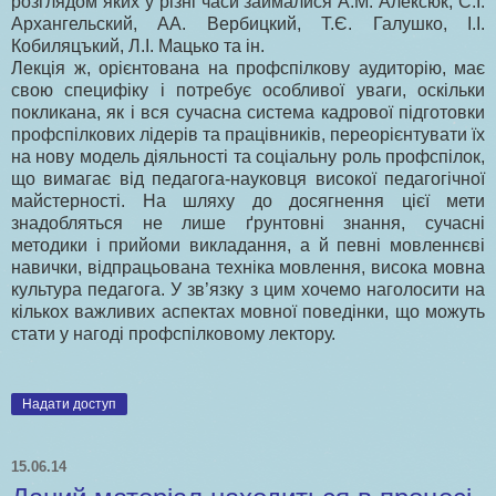
розглядом яких у різні часи займалися А.М. Алексюк, С.І.
Архангельский, АА. Вербицкий, Т.Є. Галушко, І.І.
Кобиляцъкий, Л.І. Мацько та ін.
Лекція ж, орієнтована на профспілкову аудиторію, має
свою специфіку і потребує особливої уваги, оскільки
покликана, як і вся сучасна система кадрової підготовки
профспілкових лідерів та працівників, переорієнтувати їх
на нову модель діяльності та соціальну роль профспілок,
що вимагає від педагога-науковця високої педагогічної
майстерності. На шляху до досягнення цієї мети
знадобляться не лише ґрунтовні знання, сучасні
методики і прийоми викладання, а й певні мовленнєві
навички, відпрацьована техніка мовлення, висока мовна
культура педагога. У зв’язку з цим хочемо наголосити на
кількох важливих аспектах мовної поведінки, що можуть
стати у нагоді профспілковому лектору.
Надати доступ
15.06.14