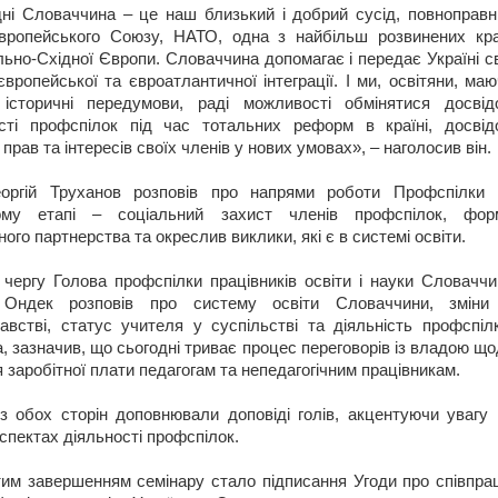
ні Словаччина – це наш близький і добрий сусід, повноправн
вропейського Союзу, НАТО, одна з найбільш розвинених кра
ьно-Східної Європи. Словаччина допомагає і передає Україні с
європейської та євроатлантичної інтеграції. І ми, освітяни, ма
і історичні передумови, раді можливості обмінятися досвід
ості профспілок під час тотальних реформ в країні, досвід
 прав та інтересів своїх членів у нових умовах», – наголосив він.
еоргій Труханов розповів про напрями роботи Профспілки 
ому етапі – соціальний захист членів профспілок, фор
ного партнерства та окреслив виклики, які є в системі освіти.
чергу Голова профспілки працівників освіти і науки Словаччи
Ондек розповів про систему освіти Словаччини, зміни
австві, статус учителя у суспільстві та діяльність профспілк
, зазначив, що сьогодні триває процес переговорів із владою щ
я заробітної плати педагогам та непедагогічним працівникам.
з обох сторін доповнювали доповіді голів, акцентуючи увагу 
аспектах діяльності профспілок.
им завершенням семінару стало підписання Угоди про співпра