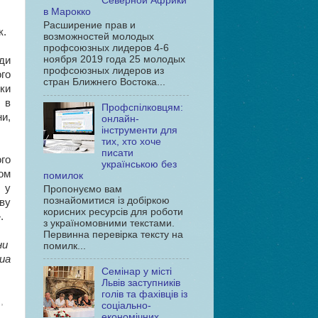
Северной Африки
в Марокко
Расширение прав и
к.
возможностей молодых
профсоюзных лидеров 4-6
ноября 2019 года 25 молодых
ди
профсоюзных лидеров из
го
стран Ближнего Востока...
оки
 в
Профспілковцям:
ни,
онлайн-
інструменти для
тих, хто хоче
писати
ого
українською без
ом
помилок
 у
Пропонуємо вам
познайомитися із добіркою
ву
корисних ресурсів для роботи
.
з україномовними текстами.
Первинна перевірка тексту на
ни
помилк...
ua
Семінар у місті
Львів заступників
голів та фахівців із
и
,
соціально-
економічних