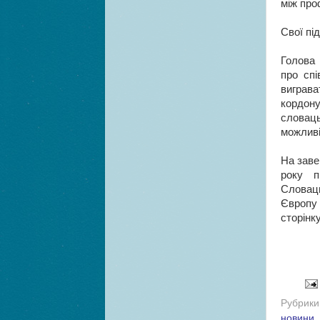
між про
Свої пі
Голова 
про спі
виграва
кордон
словаць
можливі
На заве
року п
Словац
Європу
сторінк
Рубрики
новини