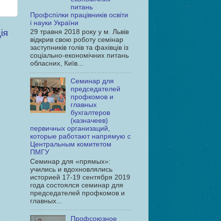
питань
Профспілки працівників освіти
і науки України
ія
29 травня 2018 року у м. Львів
відкрив свою роботу семінар
заступників голів та фахівців із
соціально-економічних питань
обласних, Київ...
Семинар для
председателей
профкомов и
главных
бухгалтеров
(казначеев)
первичных организаций,
которые работают напрямую с
Центральным комитетом
ПМГУ
Семинар для «прямых»:
учились и вдохновлялись
историей 17-19 сентября 2019
года состоялся семинар для
председателей профкомов и
главных...
Профсоюзное