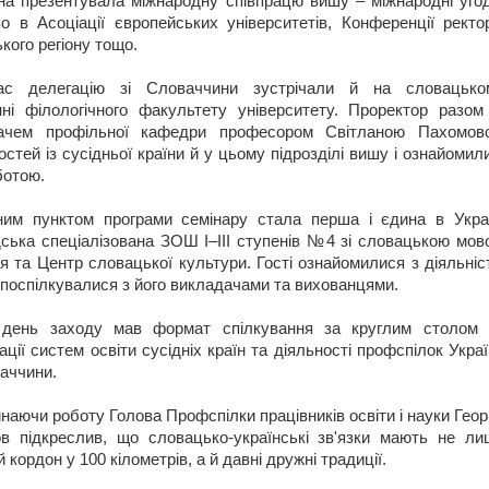
на презентувала міжнародну співпрацю вишу – міжнародні угод
о в Асоціації європейських університетів, Конференції ректор
кого регіону тощо.
ас делегацію зі Словаччини зустрічали й на словацько
нні філологічного факультету університету. Проректор разом 
вачем профільної кафедри професором Світланою Пахомов
гостей із сусідньої країни й у цьому підрозділі вишу і ознайомил
ботою.
ним пунктом програми семінару стала перша і єдина в Украї
ська спеціалізована ЗОШ І–ІІІ ступенів №4 зі словацькою мов
я та Центр словацької культури. Гості ознайомилися з діяльні
 поспілкувалися з його викладачами та вихованцями.
 день заходу мав формат спілкування за круглим столом 
ації систем освіти сусідніх країн та діяльності профспілок Укра
аччини.
наючи роботу Голова Профспілки працівників освіти і науки Геор
в підкреслив, що словацько-українські зв'язки мають не ли
 кордон у 100 кілометрів, а й давні дружні традиції.