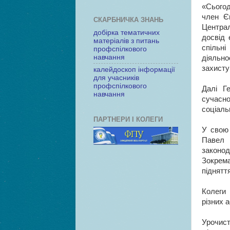
«Сьогод
член Є
СКАРБНИЧКА ЗНАНЬ
Централ
добірка тематичних
досвід 
матеріалів з питань
спільн
профспілкового
навчання
діяльн
захисту
калейдоскоп інформації
для учасників
профспілкового
Далі Г
навчання
сучасн
соціаль
ПАРТНЕРИ І КОЛЕГИ
У свою 
Павел 
законод
Зокрема
піднятт
Колеги 
різних 
Урочист