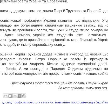
фспілками освіти України та Словаччини.
дписи під документом поставили Георгій Труханов та Павел Онде
освітянської профспілки України зазначив, що підписання Уго
впрацю між організаціями сприятиме зміцненню зв’язку, від чо
тимуть як працівники освіти, так і учні й студенти по обидва б
у. Адже чимало українських студентів вже навчаються
ких вузах, де їх приваблює спорідненість мов, близькість Украї
сть здобути якісну європейську освіту.
ршення Георгій Труханов додав: «Саме в Ужгороді 11 червня ць
резидент України Петро Порошенко разом із президент
ької республіки Андреєм Кіскою відкрили символічні двері
 – безвіз. А ми сьогодні з Павелом Ондеком відкриємо но
у в історії взаємовідносин між профспілками освітян наших країн»
Прес-служба Профспілки
працівників освіти і науки Украї
За матеріалами www.pon.org.
:
досвід профспілкового навчання
,
навчання профспілковців Україн