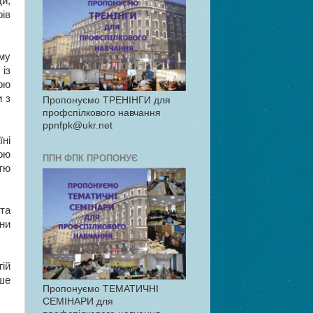
и,
ів
му
із
ою
и з
Пропонуємо ТРЕНІНГИ для
профспілкового навчання
ppnfpk@ukr.net
ні
ою
ППН ФПК ПРОПОНУЄ
стю
та
їни
гій
ше
Пропонуємо ТЕМАТИЧНІ
СЕМІНАРИ для