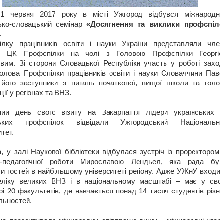
1 червня 2017 року в місті Ужгород відбувся міжнародн
сько-словацький семінар
«Досягнення та виклики профспіл
.
ілку працівників освіти і науки України представляли чле
ії ЦК Профспілки на чолі з Головою Профспілки Георгі
вим. Зі сторони Словацької Республіки участь у роботі захо
олова Профспілки працівників освіти і науки Словаччини Пав
 його заступники з питань початкової, вищої школи та голо
ції у регіонах та ВНЗ.
ий день свого візиту на Закарпаття лідери українських 
ьких профспілок відвідали Ужгородський Національн
итет.
, у залі Наукової бібліотеки відбулася зустріч із проректором
о-педагогічної роботи Мирославою Лендьел, яка рада бу
ти гостей в найбільшому університеті регіону. Адже УЖнУ вход
еліку великих ВНЗ і в національному масштабі – має у сво
рі 20 факультетів, де навчається понад 14 тисяч студентів різ
льностей.