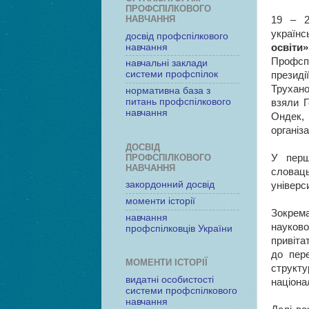
ПРОФСПІЛКОВОГО
НАВЧАННЯ
19 – 2
україн
досвід профспілкового
навчання
освіти»
Профсп
навчальні заклади
системи профспілок
презид
Трухано
нормативна база з
питань профспілкового
взяли Г
навчання
Ондек,
організа
ДОСВІД
ПРОФСПІЛКОВОГО
У перш
НАВЧАННЯ
словац
закордонний досвід
універс
моменти історії
Зокрема
навчання
науков
профспілковців України
привіта
до пер
МОМЕНТИ ІСТОРІЇ
структу
видатні особистості
націона
системи профспілкового
навчання