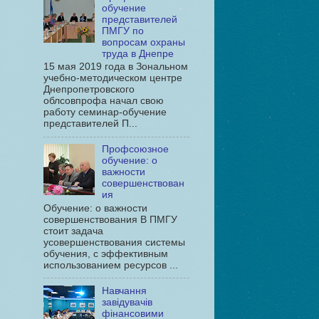
обучение
представителей
ПМГУ по
вопросам охраны
труда в Днепре
15 мая 2019 года в Зональном
учебно-методическом центре
Днепропетровского
облсовпрофа начал свою
работу семинар-обучение
представителей П...
Профсоюзное
обучение: о
важности
совершенствован
ия
Обучение: о важности
совершенствования В ПМГУ
стоит задача
усовершенствования системы
обучения, с эффективным
использованием ресурсов ...
Навчання
завідувачів
фінансовими