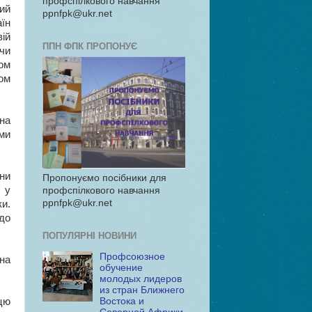
профспілкового навчання
ий
ppnfpk@ukr.net
їн
вій
ППН ФПК ПРОПОНУЄ
ючи
ом
ом
на
ми
ни
Пропонуємо посібники для
 у
профспілкового навчання
ppnfpk@ukr.net
и.
одо
ПОПУЛЯРНІ НОВИНИ
Профсоюзное
на
обучение
молодых лидеров
из стран Ближнего
цю
Востока и