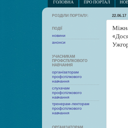
ГОЛОВНА
ПРО ПОРТАЛ
НО
РОЗДІЛИ ПОРТАЛУ:
22.06.17
Міжна
ПОДІЇ
«Дося
новини
анонси
Ужго
УЧАСНИКАМ
ПРОФСПІЛКОВОГО
НАВЧАННЯ
організаторам
профспілкового
навчання
слухачам
профспілкового
навчання
тренерам-лекторам
профспілкового
навчання
ОРГАНІЗАТОРАМ