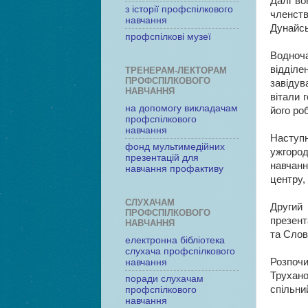
Далі во
з історії профспілкового
членств
навчання
Дунайсь
профспілкові музеї
Водноч
відділе
ТРЕНЕРАМ-ЛЕКТОРАМ
ПРОФСПІЛКОВОГО
завіду
НАВЧАННЯ
вітали 
на допомогу викладачам
його ро
профспілкового
навчання
Наступ
фонд мультимедійних
ужгород
презентацій для
навчанн
навчання профактиву
центру,
СЛУХАЧАМ
Другий
ПРОФСПІЛКОВОГО
презент
НАВЧАННЯ
та Слов
електронна бібліотека
слухача профспілкового
Розпочи
навчання
Трухано
поради слухачам
спільний
профспілкового
навчання