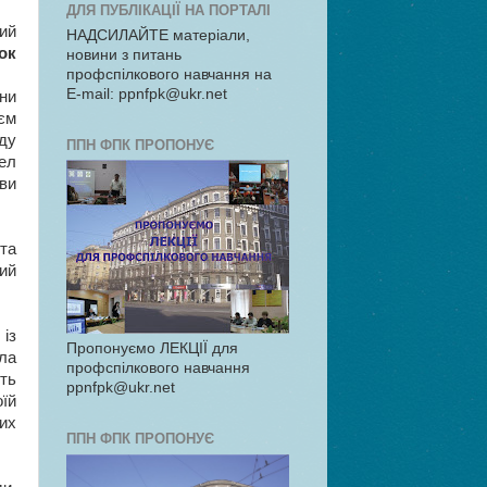
ДЛЯ ПУБЛІКАЦІЇ НА ПОРТАЛІ
ий
НАДСИЛАЙТЕ матеріали,
ок
новини з питань
профспілкового навчання на
E-mail: ppnfpk@ukr.net
ни
єм
ду
ППН ФПК ПРОПОНУЄ
ел
ви
та
ий
 із
Пропонуємо ЛЕКЦІЇ для
ла
профспілкового навчання
ить
ppnfpk@ukr.net
їй
них
ППН ФПК ПРОПОНУЄ