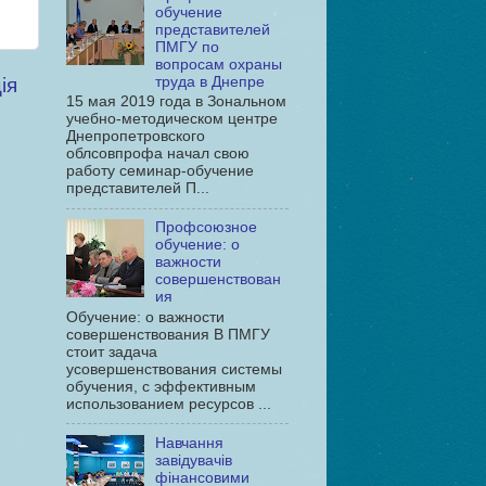
обучение
представителей
ПМГУ по
вопросам охраны
труда в Днепре
ія
15 мая 2019 года в Зональном
учебно-методическом центре
Днепропетровского
облсовпрофа начал свою
работу семинар-обучение
представителей П...
Профсоюзное
обучение: о
важности
совершенствован
ия
Обучение: о важности
совершенствования В ПМГУ
стоит задача
усовершенствования системы
обучения, с эффективным
использованием ресурсов ...
Навчання
завідувачів
фінансовими