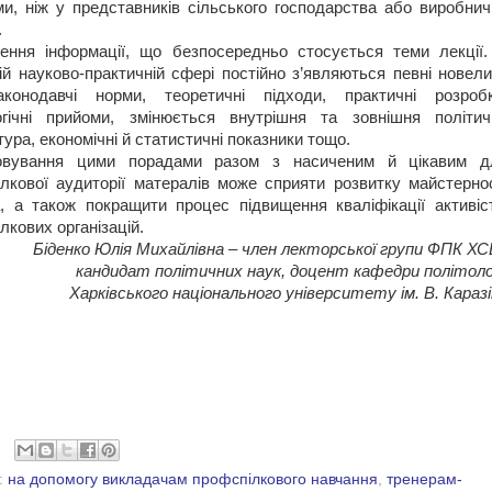
и, ніж у представників сільського господарства або виробнич
.
ення інформації, що безпосередньо стосується теми лекції.
ій науково-практичній сфері постійно з’являються певні новел
аконодавчі норми, теоретичні підходи, практичні розробк
огічні прийоми, змінюється внутрішня та зовнішня політич
тура, економічні й статистичні показники тощо.
овування цими порадами разом з насиченим й цікавим д
лкової аудиторії матералів може сприяти розвитку майстернос
, а також покращити процес підвищення кваліфікації активіст
лкових організацій.
Біденко Юлія Михайлівна – член лекторської групи ФПК ХС
кандидат політичних наук, доцент кафедри політолог
Харківського національного університету ім. В. Караз
:
на допомогу викладачам профспілкового навчання
,
тренерам-