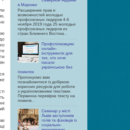
Северной Африки
в Марокко
ли
Расширение прав и
возможностей молодых
ю,
профсоюзных лидеров 4-6
ьш
ноября 2019 года 25 молодых
профсоюзных лидеров из
ою
стран Ближнего Востока...
 до
Профспілковцям:
го
онлайн-
те
інструменти для
іти
тих, хто хоче
ін
писати
українською без
помилок
ися
Пропонуємо вам
же
познайомитися із добіркою
корисних ресурсів для роботи
з україномовними текстами.
ті
Первинна перевірка тексту на
ють
помилк...
чні
ний
Семінар у місті
Львів заступників
голів та фахівців із
ві
соціально-
нщі
економічних