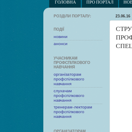
ГОЛОВНА
ПРО ПОРТАЛ
НО
РОЗДІЛИ ПОРТАЛУ:
23.06.16
СТРУ
ПОДІЇ
ПРОФ
новини
анонси
СПЕЦ
УЧАСНИКАМ
ПРОФСПІЛКОВОГО
НАВЧАННЯ
організаторам
профспілкового
навчання
слухачам
профспілкового
навчання
тренерам-лекторам
профспілкового
навчання
ОРГАНІЗАТОРАМ