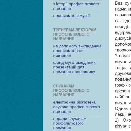
Без сум
з історії профспілкового
навчання
навчанн
навчанн
профспілкові музеї
на здо
передб
ТРЕНЕРАМ-ЛЕКТОРАМ
відігра
ПРОФСПІЛКОВОГО
дискусі
НАВЧАННЯ
допомо
на допомогу викладачам
творчог
профспілкового
навчання
З-поміж
візуаль
фонд мультимедійних
презентацій для
тощо. 
навчання профактиву
друкова
подання
графік
СЛУХАЧАМ
ПРОФСПІЛКОВОГО
презент
НАВЧАННЯ
найбіл
електронна бібліотека
візуаль
слухача профспілкового
Однак п
навчання
лекції а
поради слухачам
1) Окр
профспілкового
візуалі
навчання