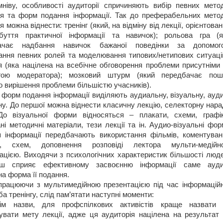
ніву, особливості аудиторії спричиняють вибір певних метод
я та форм подання інформації. Так до преферабельних метод
я можна віднести: тренінг (який, на відміну від лекції, орієнтова
буття практичної інформації та навичок); рольова гра (я
ачає надбання навичок бажаної поведінки за допомог
вання певних ролей та моделювання типових/нетипових ситуацій
я (яка націлена на всебічне обговорення проблеми присутніми 
гою модератора); мозковий штурм (який передбачає пош
о вирішення проблеми більшістю учасників).
 форм подання інформації виділяють аудиальну, візуальну, ауд
ну. До першої можна віднести класичну лекцію, селекторну нар
До візуальної форми відносяться – плакати, схеми, графік
ні методичні матеріали, тези лекції та ін. Аудио-візуальні фо
 інформації передбачають використання фільмів, коментуван
ів, схем, доповнення розповіді лектора мульти-медійн
ацією. Виходячи з психологічних характеристик більшості люде
ьш сприяє ефективному засвоєнню інформації саме ауди
на форма її подання.
рацюючи з мультимедійною презентацією під час інформаційн
ба тренінгу, слід пам’ятати наступні моменти:
ім назви, для профспілкових активістів краще назвати 
зувати мету лекції, адже ця аудиторія націлена на результат 