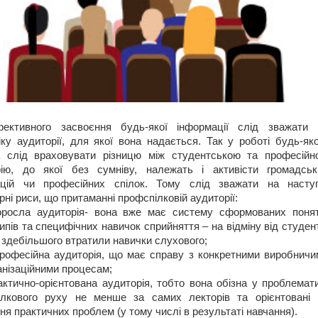
ективного засвоєння будь-якої інформації слід зважати 
ку аудиторії, для якої вона надається. Так у роботі будь-яко
а слід враховувати різницю між студентською та професійн
рію, до якої без сумніву, належать і активісти громадськ
зацій чи професійних спілок. Тому слід зважати на наступ
рні риси, що притаманні профспілковій аудиторії:
оросла аудиторія- вона вже має систему сформованих понят
ипів та специфічних навичок сприйняття – на відміну від студен
 здебільшого втратили навички слухового;
професійна аудиторія, що має справу з конкретними виробничи
анізаційними процесам;
актично-орієнтована аудиторія, тобто вона обізна у проблемат
ілкового руху не менше за самих лекторів та орієнтовані 
ня практичних проблем (у тому числі в результаті навчання).