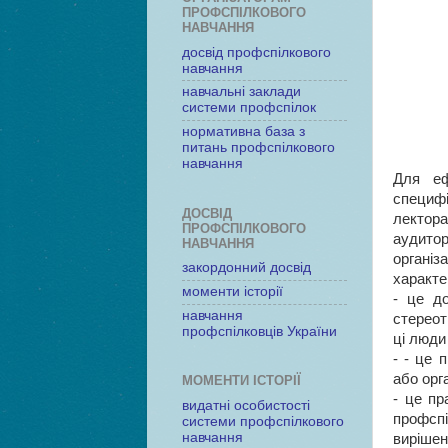
ПРОФСПІЛКОВОГО
НАВЧАННЯ
досвід профспілкового
навчання
навчальні заклади
системи профспілок
нормативна база з
питань профспілкового
навчання
Для еф
специфі
ДОСВІД
лектор
ПРОФСПІЛКОВОГО
аудито
НАВЧАННЯ
органі
закордонний досвід
характе
моменти історії
- це д
навчання
стереот
профспілковців України
ці люди
- - це 
або орг
МОМЕНТИ ІСТОРІЇ
- це пр
видатні особистості
профсп
системи профспілкового
навчання
вирішен