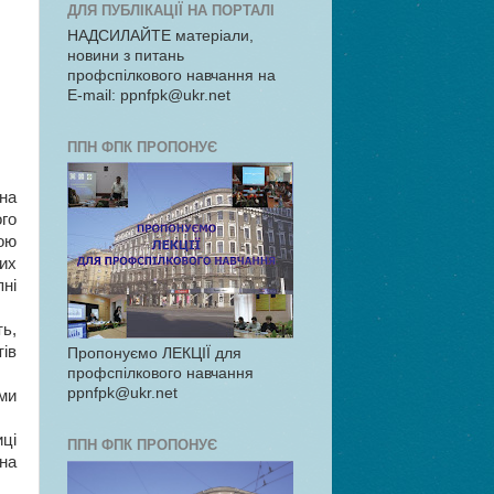
ДЛЯ ПУБЛІКАЦІЇ НА ПОРТАЛІ
НАДСИЛАЙТЕ матеріали,
новини з питань
профспілкового навчання на
E-mail: ppnfpk@ukr.net
ППН ФПК ПРОПОНУЄ
на
го
ою
их
ні
ь,
тів
Пропонуємо ЛЕКЦІЇ для
профспілкового навчання
ppnfpk@ukr.net
ми
иці
ППН ФПК ПРОПОНУЄ
на