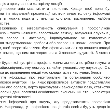
цію з врахуванням матеріалу лекції)
ція-презентація має містити висновки. Краще, щоб вони бу
ми і в візуальній презентації містили лише головну інформаці
авіть можна подати у вигляді слоганів, висловлень, найбіл
х тез.
ажливою є інтерактивність спілкування з профспілков
ією – тобто наявність зворотнього зв’язку, залучення слухачів
ого засвоєння матеріалу, індивідуального чи коллективно
ня змодельованих проблем або засвоєння нових навичок. Про
о, щоб зворотній зв’язок був ефективним лектор повинен волод
 темою, що ним викладається а й знанням аудиторії. З якою в
.
 будь-якої зустрічі з профспілковим активом потрібно готуват
найдосвідченішему лектору та найтитулованішому науковцю. От
вка до проведення лекції має складатися з наступних блоків:
ття інформації про територіальні та організаційні особливос
лкової аудиторії. Так, якщо профспілкові активісти представля
аїни або області, варто враховувати законодавчу базу, статисти
ологічні дані, політичні особливості, економічний стан, характер
кретної місцевості.
уття інформації про галузь, яку представляють профспілко
ти. Наприклад, у профспілок працівників освіти будуть дещо і