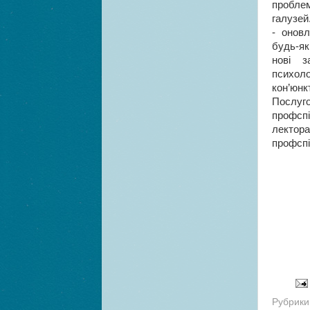
проблем
галузей
- оновл
будь-як
нові з
психол
кон’юнк
Послуг
профспі
лектора
профспі
Рубрики