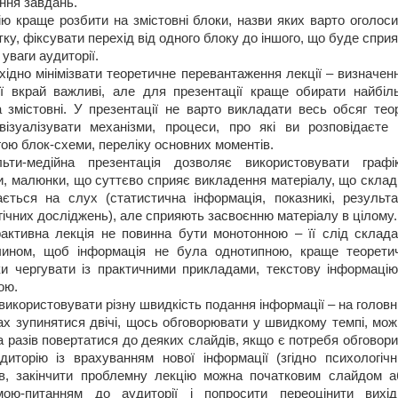
ння завдань.
ію краще розбити на змістовні блоки, назви яких варто оголос
тку, фіксувати перехід від одного блоку до іншого, що буде спри
 уваги аудиторії.
хідно мінімізвати теоретичне перевантаження лекції – визначен
ії вкрай важливі, але для презентації краще обирати найбіл
а змістовні. У презентації не варто викладати весь обсяг теор
ізуалізувати механізми, процеси, про які ви розповідаєте 
ою блок-схеми, переліку основних моментів.
ьти-медійна презентація дозволяє використовувати графік
и, малюнки, що суттєво сприяє викладення матеріалу, що склад
ється на слух (статистична інформація, показникі, результа
гічних досліджень), але сприяють засвоєнню матеріалу в цілому.
рактивна лекція не повинна бути монотонною – її слід склада
чином, щоб інформація не була однотипною, краще теоретич
и чергувати із практичними прикладами, текстову інформацію
ою.
 використовувати різну швидкість подання інформації – на голов
х зупинятися двічі, щось обговорювати у швидкому темпі, мож
а разів повертатися до деяких слайдів, якщо є потребя обговор
диторію із врахуванням нової інформації (згідно психологічн
ів, закінчити проблемну лекцію можна початковим слайдом а
мою-питанням до аудиторії і попросити переоцінити вихід