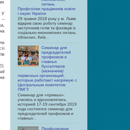
их
питань
Профспілки працівників освіти
і науки України
 У
29 травня 2018 року у м. Львів
и –
відкрив свою роботу семінар
и,
заступників голів та фахівців із
на
соціально-економічних питань
обласних, Київ...
ля
Семинар для
ті
председателей
ів
профкомов и
главных
ЕІ,
бухгалтеров
(казначеев)
ії
первичных организаций,
іна
которые работают напрямую с
Центральным комитетом
ПМГУ
Семинар для «прямых»:
учились и вдохновлялись
историей 17-19 сентября 2019
года состоялся семинар для
председателей профкомов и
главных...
Профсоюзное