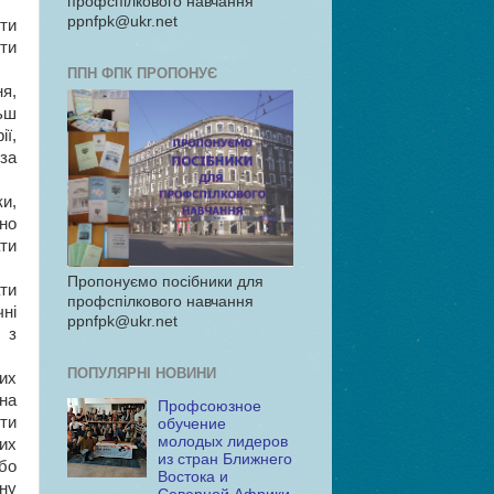
профспілкового навчання
ppnfpk@ukr.net
ити
яти
ППН ФПК ПРОПОНУЄ
ня,
ьш
ії,
за
и,
но
ти
Пропонуємо посібники для
ти
профспілкового навчання
ні
ppnfpk@ukr.net
 з
ПОПУЛЯРНІ НОВИНИ
них
на
Профсоюзное
ити
обучение
молодых лидеров
их
из стран Ближнего
бо
Востока и
ну