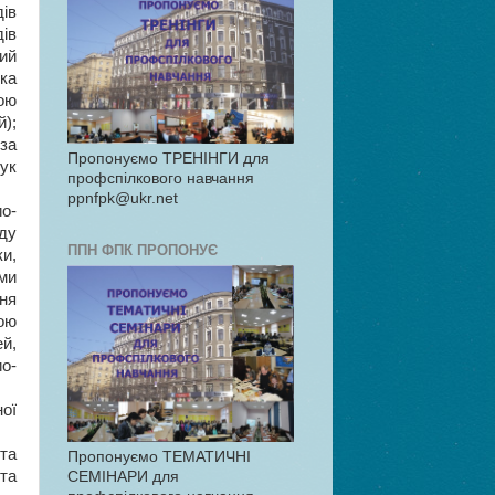
ів
ів
ний
ка
ою
);
за
Пропонуємо ТРЕНІНГИ для
ук
профспілкового навчання
ppnfpk@ukr.net
ио-
аду
ППН ФПК ПРОПОНУЄ
и,
рми
ня
ою
й,
о-
ої
та
Пропонуємо ТЕМАТИЧНІ
та
СЕМІНАРИ для