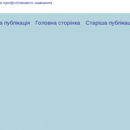
м профспілкового навчання
а публікація
Головна сторінка
Старіша публікац