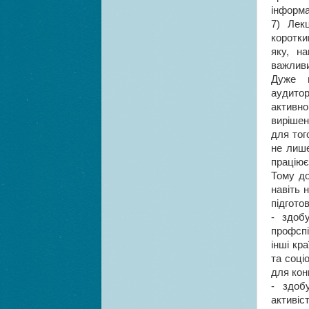
інформа
7) Лек
коротки
яку, н
важливи
Дуже в
аудитор
активн
вирішен
для тог
не лише
праціює
Тому до
навіть 
підгото
- здобу
профспі
інші кр
та соці
для кон
- здоб
активіс