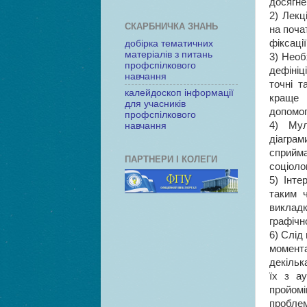
досягне
2) Лекц
СКАРБНИЧКА ЗНАНЬ
на поча
фіксації
добірка тематичних
матеріалів з питань
3) Необ
профспілкового
дефініц
навчання
точні т
калейдоскоп інформації
краще в
для учасників
допомог
профспілкового
4) Мул
навчання
діаграм
сприйма
ПАРТНЕРИ І КОЛЕГИ
соціоло
5) Інте
таким 
викладк
графічн
6) Слід
момента
декільк
їх з ау
пройом
пробле