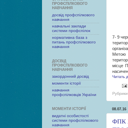
ПРОФСПІЛКОВОГО
НАВЧАННЯ
досвід профспілкового
навчання
навчальні заклади
системи профспілок
7- 9 че
нормативна база з
питань профспілкового
терито
навчання
організ
Метою 
територ
ДОСВІД
ПРОФСПІЛКОВОГО
місце П
НАВЧАННЯ
насичен
закордонний досвід
Читать 
моменти історії
навчання
Рубрики
профспілковців України
МОМЕНТИ ІСТОРІЇ
08.07.16
видатні особистості
системи профспілкового
ФПК 
навчання