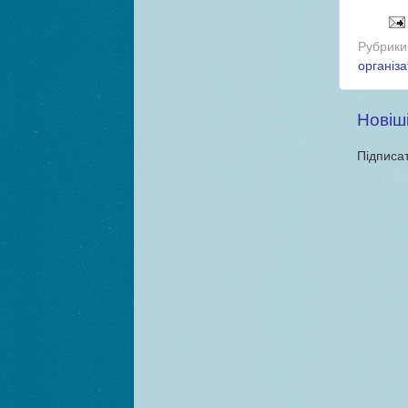
Рубрики
організ
Новіші
Підписа