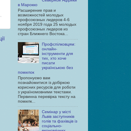
Северной Африки
в Марокко
Расширение прав и
и
,
возможностей молодых
профсоюзных лидеров 4-6
ноября 2019 года 25 молодых
профсоюзных лидеров из
стран Ближнего Востока...
ії
Профспілковцям:
онлайн-
інструменти для
тих, хто хоче
писати
українською без
помилок
Пропонуємо вам
познайомитися із добіркою
корисних ресурсів для роботи
з україномовними текстами.
Первинна перевірка тексту на
помилк...
Семінар у місті
Львів заступників
голів та фахівців із
соціально-
економічних