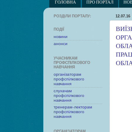
ГОЛОВНА
ПРО ПОРТАЛ
НО
РОЗДІЛИ ПОРТАЛУ:
12.07.16
ВИЇЗ
ПОДІЇ
ОРГА
новини
анонси
ОБЛА
ПРАЦ
УЧАСНИКАМ
ОБЛА
ПРОФСПІЛКОВОГО
НАВЧАННЯ
організаторам
профспілкового
навчання
слухачам
профспілкового
навчання
тренерам-лекторам
профспілкового
навчання
ОРГАНІЗАТОРАМ