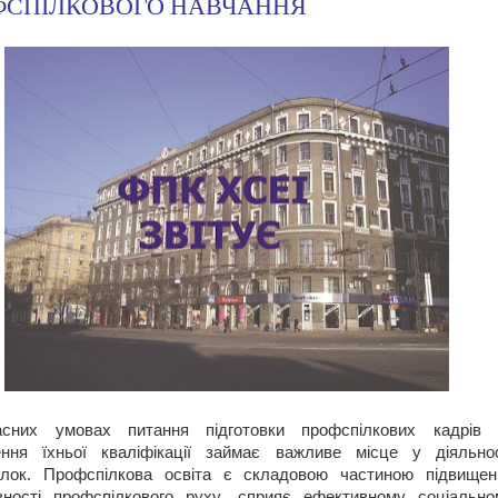
ФСПІЛКОВОГО НАВЧАННЯ
сних умовах питання підготовки профспілкових кадрів 
ення їхньої кваліфікації займає важливе місце у діяльнос
ілок. Профспілкова освіта є складовою частиною підвищен
вності профспілкового руху, сприяє ефективному соціально