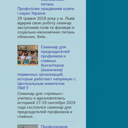
питань
Профспілки працівників освіти
і науки України
29 травня 2018 року у м. Львів
відкрив свою роботу семінар
заступників голів та фахівців із
соціально-економічних питань
обласних, Київ...
Семинар для
председателей
профкомов и
главных
бухгалтеров
(казначеев)
первичных организаций,
которые работают напрямую с
Центральным комитетом
ПМГУ
Семинар для «прямых»:
учились и вдохновлялись
историей 17-19 сентября 2019
года состоялся семинар для
председателей профкомов и
главных...
Профсоюзное