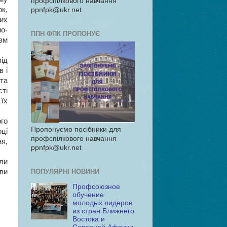
профспілкового навчання
к,
ppnfpk@ukr.net
их
о-
ППН ФПК ПРОПОНУЄ
ізм
ід
в і
 та
ті
 їх
го
Пропонуємо посібники для
ці
профспілкового навчання
я,
ppnfpk@ukr.net
ли
ПОПУЛЯРНІ НОВИНИ
ви
Профсоюзное
обучение
молодых лидеров
из стран Ближнего
Востока и