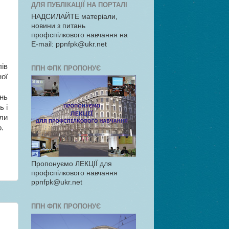
ДЛЯ ПУБЛІКАЦІЇ НА ПОРТАЛІ
НАДСИЛАЙТЕ матеріали,
новини з питань
профспілкового навчання на
E-mail: ppnfpk@ukr.net
лів
ППН ФПК ПРОПОНУЄ
ої
нь
ь і
ли
.
Пропонуємо ЛЕКЦІЇ для
и
профспілкового навчання
ppnfpk@ukr.net
ППН ФПК ПРОПОНУЄ