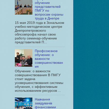
обучение
представителей
ПМГУ по
вопросам охраны
труда в Днепре
15 мая 2019 года в Зональном
учебно-методическом центре
Днепропетровского
облсовпрофа начал свою
работу семинар-обучение
представителей П...
Профсоюзное
обучение: о
важности
совершенствован
ия
Обучение: о важности
совершенствования В ПМГУ
стоит задача
усовершенствования системы
обучения, с эффективным
использованием ресурсов ...
Навчання
завідувачів
фінансовими