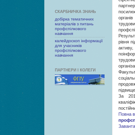
партнер
СКАРБНИЧКА ЗНАНЬ
посилює
органів
добірка тематичних
трудови
матеріалів з питань
профспілкового
профспі
навчання
Результ
калейдоскоп інформації
рівня п
для учасників
активу,
профспілкового
поінфор
навчання
трудови
організа
ПАРТНЕРИ І КОЛЕГИ
Факульт
соціал
продовж
підвище
За 201
кваліфі
постійни
Повна в
профспі
Заванта