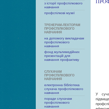
ПРО
з історії профспілкового
навчання
профспілкові музеї
ТРЕНЕРАМ-ЛЕКТОРАМ
ПРОФСПІЛКОВОГО
НАВЧАННЯ
на допомогу викладачам
профспілкового
навчання
фонд мультимедійних
презентацій для
навчання профактиву
СЛУХАЧАМ
ПРОФСПІЛКОВОГО
НАВЧАННЯ
електронна бібліотека
слухача профспілкового
навчання
У суча
поради слухачам
підвищ
профспілкового
профсп
навчання
ефекти