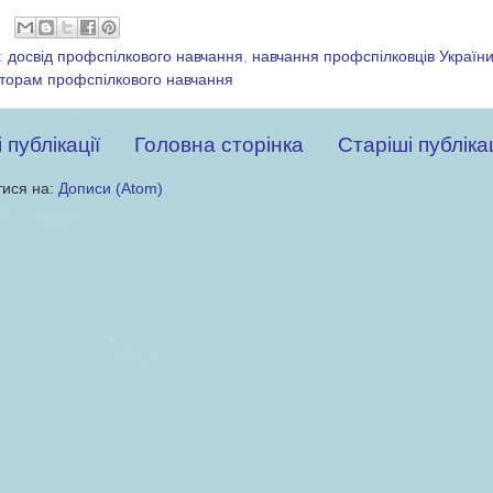
:
досвід профспілкового навчання
,
навчання профспілковців Україн
аторам профспілкового навчання
 публікації
Головна сторінка
Старіші публікац
тися на:
Дописи (Atom)