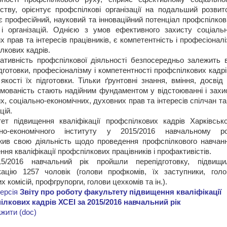
ству, орієнтує профспілкові організації на подальший розвито
 професійний, науковий та інноваційний потенціал профспілков
 і організацій. Однією з умов ефективного захисту соціальн
х прав та інтересів працівників, є компетентність і професіонал
лкових кадрів.
ативність профспілкової діяльності безпосередньо залежить в
ідготовки, професіоналізму і компетентності профспілкових кадрі
 якості їх підготовки. Тільки ґрунтовні знання, вміння, досвід
мованість стають надійним фундаментом у відстоюванні і захис
х, соціально-економічних, духовних прав та інтересів спілчан та
цій.
ет підвищення кваліфікації профспілкових кадрів Харківсько
ьно-економічного інституту у 2015/2016 навчальному ро
ив свою діяльність щодо проведення профспілкового навчанн
ння кваліфікації профспілкових працівників і профактивістів.
5/2016 навчальний рік пройшли перепідготовку, підвищи
кацію 1257 чоловік (голови профкомів, їх заступники, голо
х комісій, профгрупорги, голови цехкомів та ін.).
ерсія
Звіту про роботу факультету підвищення кваліфікації
лкових кадрів ХСЕІ за 2015/2016 навчальний рік
жити (doc)