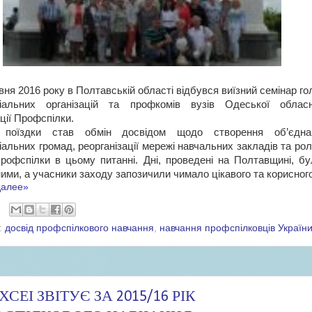
рвня 2016 року в Полтавській області відбувся виїзний семінар го
ріальних організацій та профкомів вузів Одеської обласн
ації Профспілки.
поїздки став обмін досвідом щодо створення об’єдна
іальних громад, реорганізації мережі навчальних закладів та рол
рофспілки в цьому питанні. Дні, проведені на Полтавщині, бу
ими, а учасники заходу запозичили чимало цікавого та корисного
далее»
:
досвід профспілкового навчання
,
навчання профспілковців Україн
ХСЕІ ЗВІТУЄ ЗА 2015/16 РІК