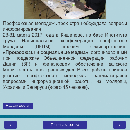
Профсоюзная молодежь трех стран обсуждала вопросы
информирования
28-31 марта 2017 года в Кишиневе, на базе Института
труда Национальной конфедерации профсоюзов
Молдовы (НКПМ), прошел семинар-тренинг
«Профсоюзы и социальные медиа»
, организованный
при поддержке Объединенной федерации рабочих
Дании (3F) и финансовом обеспечении датского
Министерства иностранных дел. В его работе приняла
участие профсоюзная молодежь, занимающаяся
вопросами информационной работы, из Молдовы,
Украины и Беларуси (всего 45 человек).
Надати доступ
‹
›
Головна сторінка