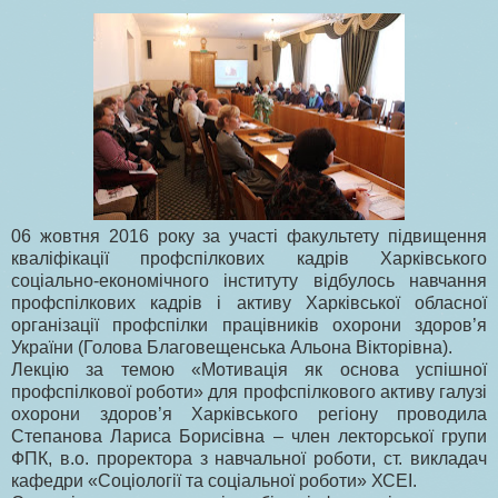
06 жовтня 2016 року за участі факультету підвищення
кваліфікації профспілкових кадрів Харківського
соціально-економічного інституту відбулось навчання
профспілкових кадрів і активу Харківської обласної
організації профспілки працівників охорони здоров’я
України (Голова Благовещенська Альона Вікторівна).
Лекцію за темою «Мотивація як основа успішної
профспілкової роботи» для профспілкового активу галузі
охорони здоров’я Харківського регіону проводила
Степанова Лариса Борисівна – член лекторської групи
ФПК, в.о. проректора з навчальної роботи, ст. викладач
кафедри «Соціології та соціальної роботи» ХСЕІ.