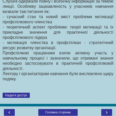
Слухачі одержали повну і всебічну інформацію за темою
лекції. Особливу зацікавленість у учасників навчання
визвали такі питання як:
- сучасний стан та новий зміст проблеми мотивації
профспілкового членства
- теоретичний аспект проблеми: теорії мотивації та їх
прикладне значення для практичної діяльності
профспілкового лідера
- мотивація членства в профспілках - стратегічний
ресурс розвитку організації.
Профспілкові працівники взяли активну участь у
навчальному процесі і зазначили, що отримані знання
необхідно застосовувати в практичній профспілковій
діяльності.
Лектору і організаторам навчання було висловлено щиру
подяку.
Надати доступ
‹
›
Головна сторінка