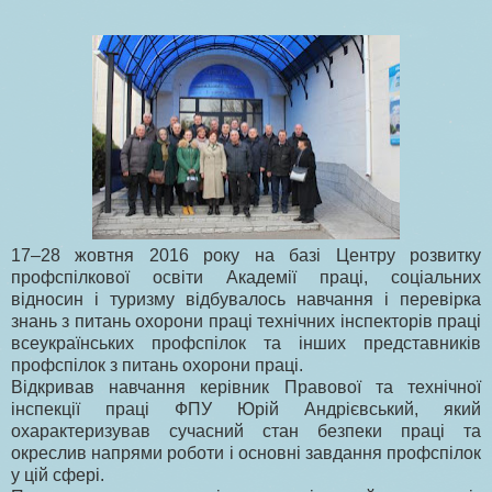
17–28 жовтня 2016 року на базі Центру розвитку
профспілкової освіти Академії праці, соціальних
відносин і туризму відбувалось навчання і перевірка
знань з питань охорони праці технічних інспекторів праці
всеукраїнських профспілок та інших представників
профспілок з питань охорони праці.
Відкривав навчання керівник Правової та технічної
інспекції праці ФПУ Юрій Андрієвський, який
охарактеризував сучасний стан безпеки праці та
окреслив напрями роботи і основні завдання профспілок
у цій сфері.