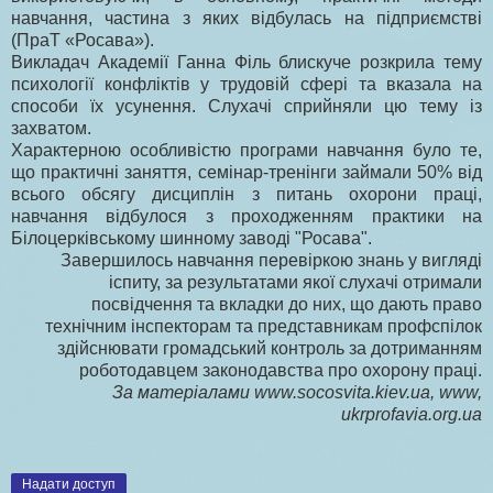
навчання, частина з яких відбулась на підприємстві
(ПраТ «Росава»).
Викладач Академії Ганна Філь блискуче розкрила тему
психології конфліктів у трудовій сфері та вказала на
способи їх усунення. Слухачі сприйняли цю тему із
захватом.
Характерною особливістю програми навчання було те,
що практичні заняття, семінар-тренінги займали 50% від
всього обсягу дисциплін з питань охорони праці,
навчання відбулося з проходженням практики на
Білоцерківському шинному заводі "Росава".
Завершилось навчання перевіркою знань у вигляді
іспиту, за результатами якої слухачі отримали
посвідчення та вкладки до них, що дають право
технічним інспекторам та представникам профспілок
здійснювати громадський контроль за дотриманням
роботодавцем законодавства про охорону праці.
За матеріалами www.socosvita.kiev.ua, www,
ukrprofavia.org.ua
Надати доступ