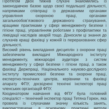
Протягом двох тижнів слухачі знайомились із
законодавчою базою щодо своєї подальшої діяльності,
напрямками співпраці із державними органами
управління охороною праці, органами
загальнообов’язкового державного страхування,
кращими практиками у сфері менеджменту безпеки і
гігієни праці, управлінням роботами з профілактики та
ліквідації наслідків аварій тощо. Доносили ці знання до
слухачів кращі фахівці у кожній із перерахованих сфер
діяльності.
Високий рівень викладання дисциплін з охорони праці
забезпечили викладачі Міжнародного інституту
менеджменту, міжнародні аудитори з систем
менеджменту у сфері безпеки і гігієни праці, а також
фахівці Держпраці, Національного науково-дослідного
інституту промислової безпеки та охорони праці,
експертно-технічних центрів, керівники та фахівці
апарату ФПУ, досвідчені технічні інспекторі праці
членських організацій ФПУ.
Коодинатором навчання від ФПУ була головний
спеціаліст – технічний інспектор праці Тетяна Горюн, яка
провела із слухачами значну кількість занять,
використовуючи, в основному, практичні методи