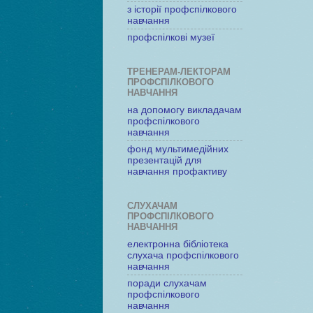
з історії профспілкового
навчання
профспілкові музеї
ТРЕНЕРАМ-ЛЕКТОРАМ
ПРОФСПІЛКОВОГО
НАВЧАННЯ
на допомогу викладачам
профспілкового
навчання
фонд мультимедійних
презентацій для
навчання профактиву
СЛУХАЧАМ
ПРОФСПІЛКОВОГО
НАВЧАННЯ
електронна бібліотека
слухача профспілкового
навчання
поради слухачам
профспілкового
навчання