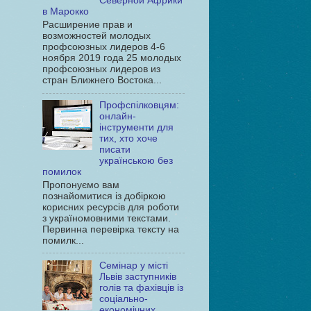
Северной Африки
в Марокко
Расширение прав и
возможностей молодых
профсоюзных лидеров 4-6
ноября 2019 года 25 молодых
профсоюзных лидеров из
стран Ближнего Востока...
Профспілковцям:
онлайн-
інструменти для
тих, хто хоче
писати
українською без
помилок
Пропонуємо вам
познайомитися із добіркою
корисних ресурсів для роботи
з україномовними текстами.
Первинна перевірка тексту на
помилк...
Семінар у місті
Львів заступників
голів та фахівців із
соціально-
економічних