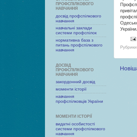
ПРОФСПІЛКОВОГО
Профспі
НАВЧАННЯ
привіт
досвід профспілкового
профсп
навчання
Одесько
навчальні заклади
України
системи профспілок
нормативна база з
питань профспілкового
Рубрики
навчання
ДОСВІД
Новіш
ПРОФСПІЛКОВОГО
НАВЧАННЯ
закордонний досвід
моменти історії
навчання
профспілковців України
МОМЕНТИ ІСТОРІЇ
видатні особистості
системи профспілкового
навчання