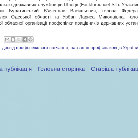
лкою державних службовців Швеції (Fackforbundet ST). Учасник
али Буратинський В’ячеслав Васильович, голова Федерац
ілок Одеської області та Урбан Лариса Миколаївна, голо
ї обласної організації профспілки працівників державних уста
.
:
досвід профспілкового навчання
,
навчання профспілковців Україн
а публікація
Головна сторінка
Старіша публікац