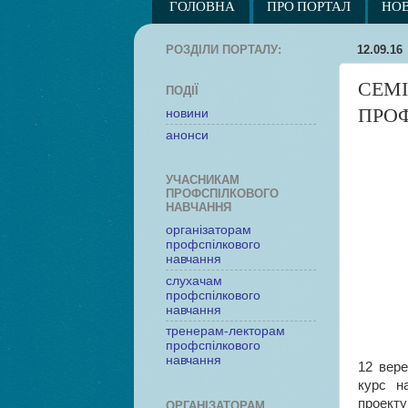
ГОЛОВНА
ПРО ПОРТАЛ
НО
РОЗДІЛИ ПОРТАЛУ:
12.09.16
СЕМІ
ПОДІЇ
ПРОФ
новини
анонси
УЧАСНИКАМ
ПРОФСПІЛКОВОГО
НАВЧАННЯ
організаторам
профспілкового
навчання
слухачам
профспілкового
навчання
тренерам-лекторам
профспілкового
навчання
12 вере
курс н
проект
ОРГАНІЗАТОРАМ