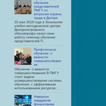
обучение
представителей
ПМГУ по
вопросам охраны
труда в Днепре
15 мая 2019 года в Зональном
учебно-методическом центре
Днепропетровского
облсовпрофа начал свою
работу семинар-обучение
представителей П...
Профсоюзное
обучение: о
важности
совершенствован
ия
Обучение: о важности
совершенствования В ПМГУ
стоит задача
усовершенствования системы
обучения, с эффективным
использованием ресурсов ...
Навчання
завідувачів
фінансовими