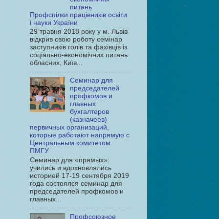
питань
Профспілки працівників освіти
і науки України
29 травня 2018 року у м. Львів
відкрив свою роботу семінар
заступників голів та фахівців із
соціально-економічних питань
обласних, Київ...
Семинар для
председателей
профкомов и
главных
бухгалтеров
(казначеев)
первичных организаций,
которые работают напрямую с
Центральным комитетом
ПМГУ
Семинар для «прямых»:
учились и вдохновлялись
историей 17-19 сентября 2019
года состоялся семинар для
председателей профкомов и
главных...
Профсоюзное