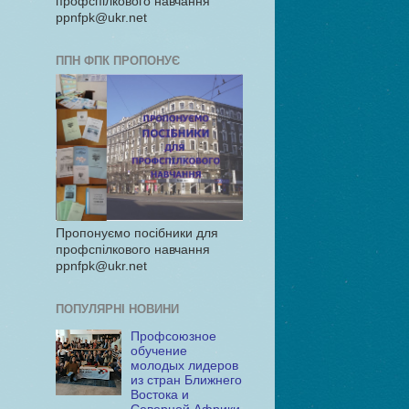
профспілкового навчання
ppnfpk@ukr.net
ППН ФПК ПРОПОНУЄ
Пропонуємо посібники для
профспілкового навчання
ppnfpk@ukr.net
ПОПУЛЯРНІ НОВИНИ
Профсоюзное
обучение
молодых лидеров
из стран Ближнего
Востока и