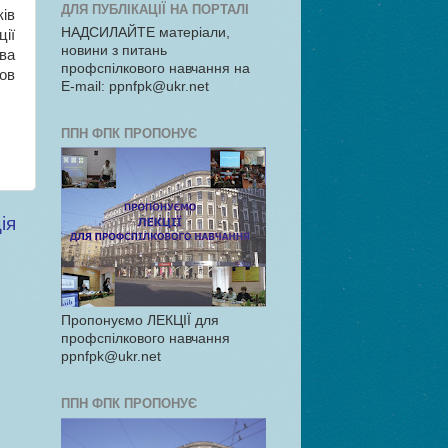
ДЛЯ ПУБЛІКАЦІЇ НА ПОРТАЛІ
ів
НАДСИЛАЙТЕ матеріали,
ії
новини з питань
ва
профспілкового навчання на
нов
E-mail: ppnfpk@ukr.net
ППН ФПК ПРОПОНУЄ
и
ія
Пропонуємо ЛЕКЦІЇ для
профспілкового навчання
ppnfpk@ukr.net
ППН ФПК ПРОПОНУЄ